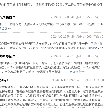
望前往荷兰进行科学研究，申请时间且不超过90天，可以通过荷兰签证中心递交签
心录指纹？
2024/1/6 17:00:42 点击：3755 评论：0
绍以下三种情况之一无需申请人前往荷兰签证中心录指纹：第一种：12周岁以下儿
读全文>>
2024/1/6 16:54:20 点击：4060 评论：0
家介绍一下应该如何办理荷兰访友签证，此类签证和探亲签证几乎一样，但是也有
部认证的亲属关系公证书，访友的话不需要准备亲属关系公证书这些。
阅读全文>>
类型签证？
2024/1/6 16:48:21 点击：3803 评论：0
体育比赛（比如冰球比赛，长跑比赛等），也有很多去参加表演的（如杂技表演，
证，申请人需要办理荷兰体育/文化活动类签证。办理此类签证，申请人/组织方
中方文化/体育机构的证明信（都需要有英文翻译件）。
阅读全文>>
办吗？
2024/1/6 16:33:42 点击：3896 评论：0
荷兰探亲签证，但是不知道该如何申请，今天小编就给大家介绍一下如何申请荷兰
兰探亲签证，首要条件就是荷兰需要有我们的邀请人（邀请人不一定非要是直系亲
邀请你去荷兰探亲），我们需要他们提供在荷兰当地政府官网签发的邀请函原件，
明如有效荷兰签证页或居留卡，护照等。在国内你同样除了提供基本申请材料以
处办理亲属关系公证书再交到外交部办理认证。办理荷兰探亲签证这些材料是必须