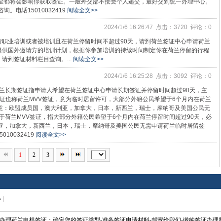
全都将会影响你获取签证。一般外交部不接受个人递交，最好交到统一办理中心。
。电话15010032419
阅读全文>>
2024/1/6 16:26:47 点击：3720 评论：0
行职业培训或者被培训且在荷兰停留时间不超过90天，请到荷兰签证中心申请荷兰
提供国外邀请方的培训计划，根据你参加培训的持续时间制定你在荷兰停留的行程
请到签证材料栏目查询。...
阅读全文>>
2024/1/6 16:25:28 点击：3092 评论：0
荷兰长期签证指申请人希望在荷兰签证中心申请长期签证并停留时间超过90天，主
证也称荷兰MVV签证，意为临时居留许可，大部分外籍公民希望于6个月内在荷兰
意：欧盟成员国，澳大利亚，加拿大，日本，新西兰，瑞士，摩纳哥及美国公民无
类于荷兰MVV签证，指大部分外籍公民希望于6个月内在荷兰停留时间超过90天，必
利亚，加拿大，新西兰，日本，瑞士，摩纳哥及美国公民无需申请荷兰临时居留签
0032419
阅读全文>>
1
2
3
心
|
办理荷兰申根签证：确定您的签证类型-准备签证申请材料-邮寄给我们-缴纳签证办理费