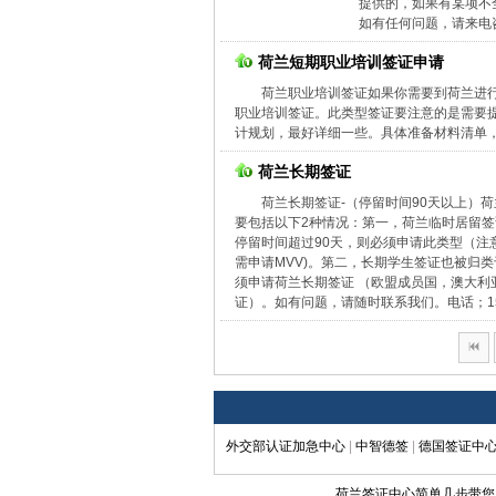
提供的，如果有某项不
如有任何问题，请来电咨询
荷兰短期职业培训签证申请
荷兰职业培训签证如果你需要到荷兰进
职业培训签证。此类型签证要注意的是需要
计规划，最好详细一些。具体准备材料清单，
荷兰长期签证
荷兰长期签证-（停留时间90天以上）
要包括以下2种情况：第一，荷兰临时居留签
停留时间超过90天，则必须申请此类型（注
需申请MVV)。第二，长期学生签证也被归
须申请荷兰长期签证 （欧盟成员国，澳大
证）。如有问题，请随时联系我们。电话；1501
外交部认证加急中心
|
中智德签
|
德国签证中
荷兰签证中心简单几步带您