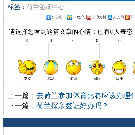
标签：
荷兰签证中心
分享到：
QQ空间
新浪微博
人人网
开
请选择您看到这篇文章的心情：已有
0
人表态
0
0
0
0
0
支持
感动
惊讶
同情
流汗
上一篇：
去荷兰参加体育比赛应该办理
下一篇：
荷兰探亲签证好办吗？
相关评论